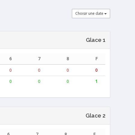
Choisir une date
Glace 1
6
7
8
F
0
0
0
0
0
0
0
1
Glace 2
6
7
8
F