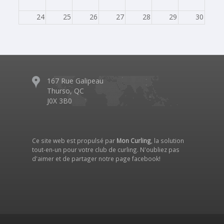
24
25
26
27
28
29
30
31
1
2
3
4
5
6
167 Rue Galipeau
Thurso, QC
J0X 3B0
Ce site web est propulsé par
Mon Curling
, la solution
tout-en-un pour votre club de curling. N'oubliez pas
d'aimer et de partager notre
page facebook
!