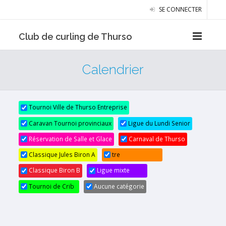
SE CONNECTER
Club de curling de Thurso
Calendrier
Tournoi Ville de Thurso Entreprise
Caravan Tournoi provinciaux
Ligue du Lundi Senior
Réservation de Salle et Glace
Carnaval de Thurso
Classique Jules Biron A
tre
Classique Biron B
Ligue mixte
Tournoi de Crib
Aucune catégorie