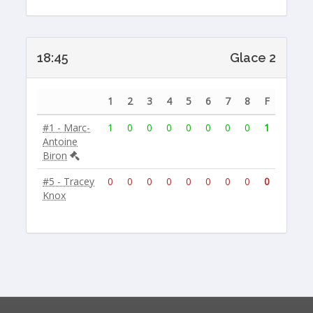
18:45
Glace 2
1
2
3
4
5
6
7
8
F
#1 - Marc-
1
0
0
0
0
0
0
0
1
Antoine
Biron
#5 - Tracey
0
0
0
0
0
0
0
0
0
Knox