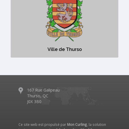
Ville de Thurso
www.ville.thurso.qc.ca
Municipalité
Ville de Thurso
167 Rue Galipeau
Thurso, QC
J0X 3B0
Ce site web est propulsé par
Mon Curling
, la solution