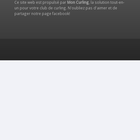
Ce site web est propulsé par
Mon Curling
, la solution tout-en-
un pour votre club de curling. N'oubliez pas d'aimer et de
partager notre
page facebook
!