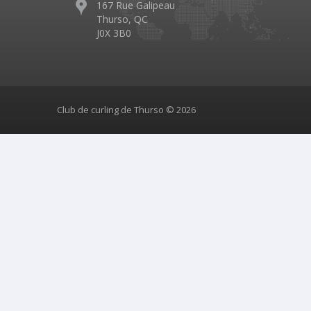
167 Rue Galipeau
Thurso, QC
J0X 3B0
Club de curling de Thurso © 2026