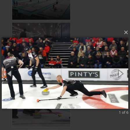
×
1 of 6